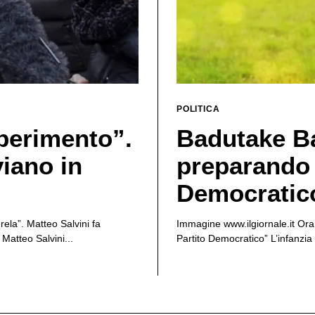
POLITICA
sperimento”.
Badutake Ba
viano in
preparando 
Democratic
rela”. Matteo Salvini fa
Immagine www.ilgiornale.it Ora a
Matteo Salvini...
Partito Democratico” L’infanzia 