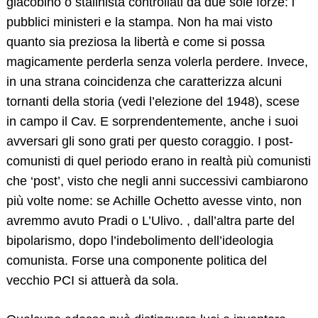
giacobino o stalinista controllati da due sole forze: i
pubblici ministeri e la stampa. Non ha mai visto
quanto sia preziosa la libertà e come si possa
magicamente perderla senza volerla perdere. Invece,
in una strana coincidenza che caratterizza alcuni
tornanti della storia (vedi l’elezione del 1948), scese
in campo il Cav. E sorprendentemente, anche i suoi
Search
avversari gli sono grati per questo coraggio. I post-
for:
comunisti di quel periodo erano in realtà più comunisti
che ‘post’, visto che negli anni successivi cambiarono
più volte nome: se Achille Ochetto avesse vinto, non
avremmo avuto Pradi o L’Ulivo. , dall’altra parte del
bipolarismo, dopo l’indebolimento dell’ideologia
comunista. Forse una componente politica del
vecchio PCI si attuerà da sola.