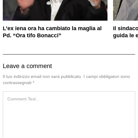
L’ex iena ora ha cambiato la maglia al
Il sindac
Pd. “Ora tifo Bonacci”
guida le 
Leave a comment
Il tuo indirizzo email non sarà pubblicato.
I campi obbligatori sono
contrassegnati
*