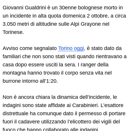
Giovanni Gualdrini è un 30enne bolognese morto in
un incidente in alta quota domenica 2 ottobre, a circa
3.050 metri di altitudine sulle Alpi Grayone nel
Torinese.
Search
Avviso come segnalato
Torino oggi
, è stato dato da
for:
familiari che non sono stati visti quando rientravano a
casa dopo essere usciti la sera. I ranger della
montagna hanno trovato il corpo senza vita nel
burrone intorno all’1:20.
Non è ancora chiara la dinamica dell’incidente, le
indagini sono state affidate ai Carabinieri. L’esattore
distrettuale ha comunque dato il permesso di portare
fuori il cadavere utilizzando l’elicottero dei vigili del
fuoco che hanno collaborato alle indagini.