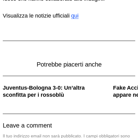
Visualizza le notizie ufficiali
qui
Potrebbe piacerti anche
Juventus-Bologna 3-0: Un’altra
Fake Acc
sconfitta per i rossoblù
appare ne
Leave a comment
Il tuo indirizzo email non sarà pubblicato.
I campi obbligatori sono