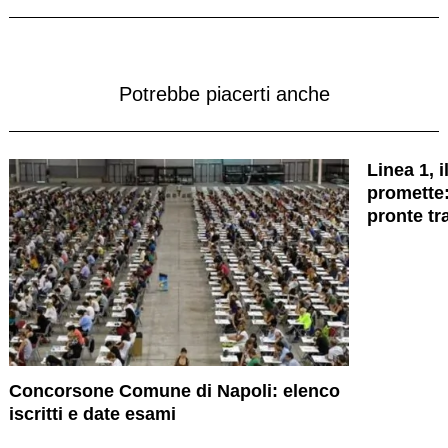
Potrebbe piacerti anche
Linea 1, 
promette
pronte tr
Concorsone Comune di Napoli: elenco
iscritti e date esami