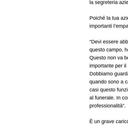
la segreteria azi
Poiché la tua azi
importanti l’empat
Search
for:
“Devi essere abba
questo campo, ho 
Questo non va be
importante per il
Dobbiamo guardar
quando sono a ca
casi questo funzi
al funerale. In c
professionalità”.
È un grave caric