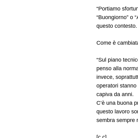
“Portiamo sfortu
“Buongiorno” o “
questo contesto.
Come è cambiata
“Sul piano tecnic
penso alla normat
invece, soprattut
operatori stanno
capiva da anni.
C’è una buona prof
questo lavoro son
sembra sempre 
[c.c]