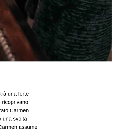
arà una forte
e ricoprivano
ntato Carmen
o una svolta
e, Carmen assume