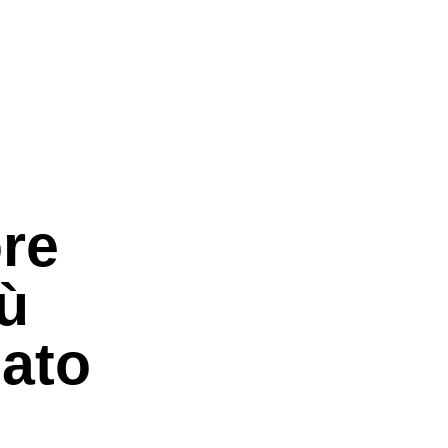
ore
bù
ato