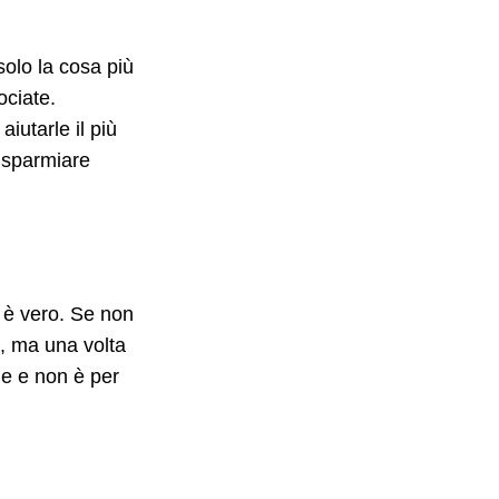
olo la cosa più
ociate.
iutarle il più
 risparmiare
n è vero. Se non
, ma una volta
le e non è per