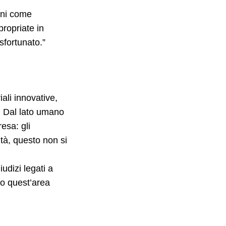
oni come
ropriate in
sfortunato.”
ali innovative,
o. Dal lato umano
esa: gli
tà, questo non si
iudizi legati a
do quest’area