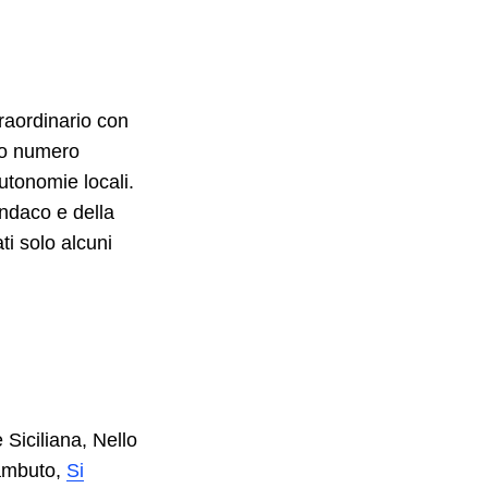
raordinario con
to numero
utonomie locali.
indaco e della
ti solo alcuni
 Siciliana, Nello
iambuto,
Si