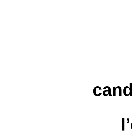
cand
l