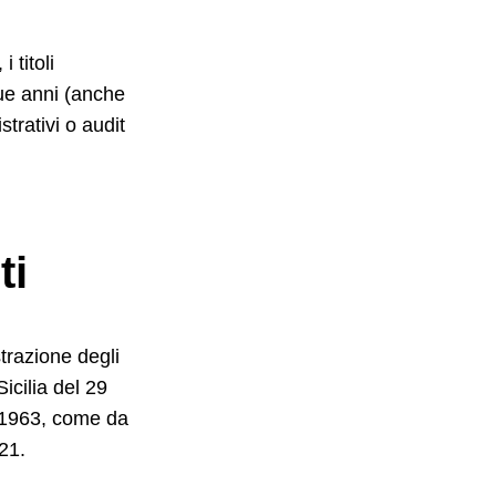
 titoli
que anni (anche
trativi o audit
ti
trazione degli
icilia del 29
o 1963, come da
21.