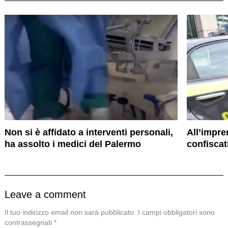
Non si è affidato a interventi personali,
All’impr
ha assolto i medici del Palermo
confiscat
Leave a comment
Il tuo indirizzo email non sarà pubblicato.
I campi obbligatori sono
contrassegnati
*