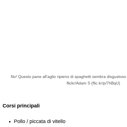
Search
No! Questo pane all’aglio ripieno di spaghetti sembra disgustoso a
for:
flickr/Adam S (flic.kr/p/7hBqU)
Corsi principali
Pollo / piccata di vitello