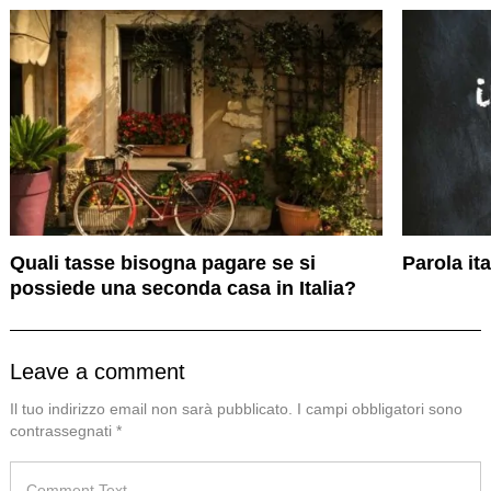
Quali tasse bisogna pagare se si
Parola it
possiede una seconda casa in Italia?
Leave a comment
Il tuo indirizzo email non sarà pubblicato.
I campi obbligatori sono
contrassegnati
*