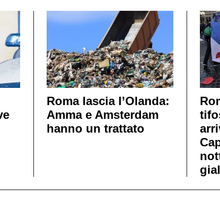
Roma lascia l’Olanda:
Rom
ve
Amma e Amsterdam
tif
hanno un trattato
arr
Cap
not
gia