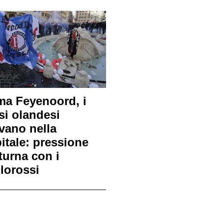
a Feyenoord, i
osi olandesi
ivano nella
itale: pressione
turna con i
llorossi