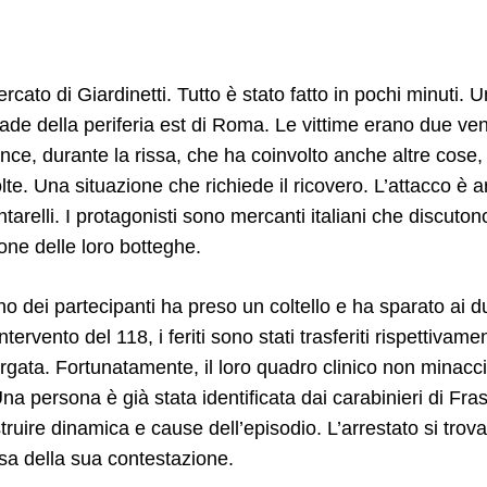
ercato di Giardinetti. Tutto è stato fatto in pochi minuti. 
ade della periferia est di Roma. Le vittime erano due ven
ce, durante la rissa, che ha coinvolto anche altre cose,
olte. Una situazione che richiede il ricovero. L’attacco è a
tarelli. I protagonisti sono mercanti italiani che discuton
ione delle loro botteghe.
uno dei partecipanti ha preso un coltello e ha sparato ai d
ntervento del 118, i feriti sono stati trasferiti rispettivamen
rgata. Fortunatamente, il loro quadro clinico non minacci
a persona è già stata identificata dai carabinieri di Fra
truire dinamica e cause dell’episodio. L’arrestato si trov
esa della sua contestazione.