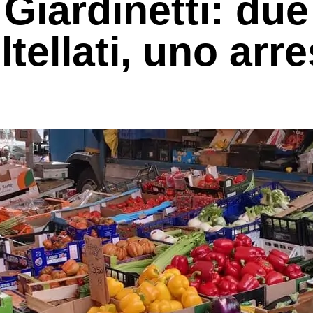
Giardinetti: due
tellati, uno arr