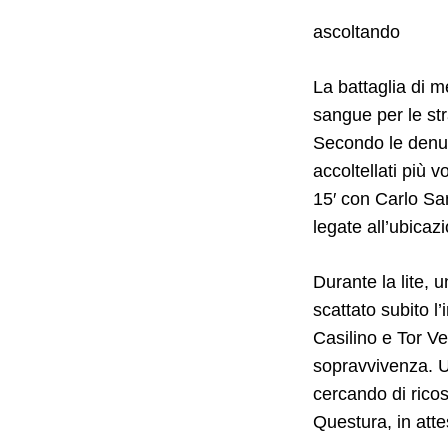
ascoltando
Search
La battaglia di m
for:
sangue per le str
Secondo le denun
accoltellati più v
15′ con Carlo San
legate all’ubicaz
Durante la lite, 
scattato subito l’i
Casilino e Tor Ve
sopravvivenza. Un
cercando di ricos
Questura, in att