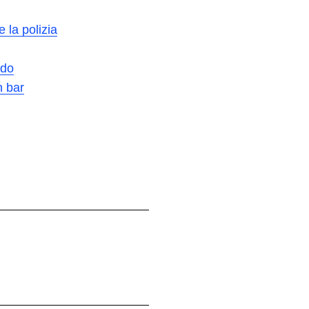
 la polizia
ndo
n bar