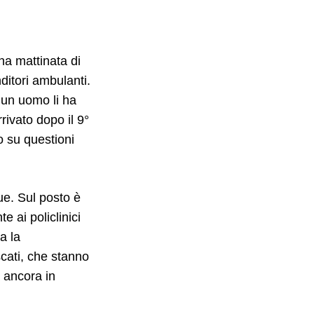
Una mattinata di
ditori ambulanti.
 un uomo li ha
rrivato dopo il 9°
o su questioni
ue. Sul posto è
te ai policlinici
a la
scati, che stanno
a ancora in