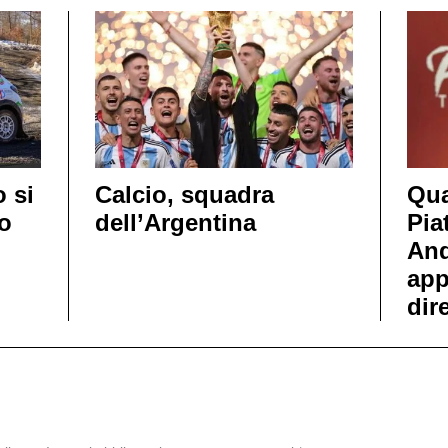
o si
Calcio, squadra
Qua
no
dell’Argentina
Pia
And
app
dir