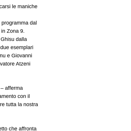
ccarsi le maniche
in programma dal
 in Zona 9.
 Ghisu dalla
i due esemplari
nu e Giovanni
lvatore Atzeni
 – afferma
tamento con il
e tutta la nostra
etto che affronta