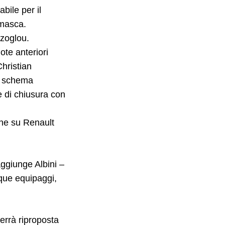
bile per il
amasca.
tzoglou.
te anteriori
Christian
to schema
 di chiusura con
ne su Renault
aggiunge Albini –
nque equipaggi,
verrà riproposta