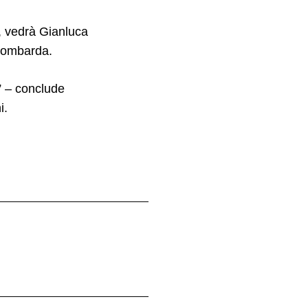
d, vedrà Gianluca
 lombarda.
i” – conclude
i.