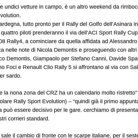
e e undici vetture in campo, è un altro weekend da rimbo
volution.
rdegna, tutto pronto per il Rally del Golfo dell’Asinara 
quattro piloti prenderanno il via dell’ACI Sport Rally Cup
08 Rally4, a cominciare da quella affidata ad Alessandro
ca nelle note di Nicola Demontis e proseguendo con altr
rco Demontis, Giampaolo per Stefano Canni, Davide Spa
o Foci e Renault Clio Rally 5 si affrontano al via con Sa
er sardo.
e la nona zona del CRZ ha un calendario molto ristretto”
itolare Rally Sport Evolution) – “quindi già il primo appun
a può essere decisivo per le gare. cerchiamo di presentar
tri corrieri standard.
sale il cambio di fronte con le scarpe italiane, per il sest