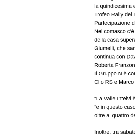
la quindicesima e
Trofeo Rally dei
Partecipazione di
Nel comasco c’è 
della casa supera
Giumelli, che sa
continua con Dav
Roberta Franzon
Il Gruppo N è c
Clio RS e Marco 
“La Valle Intelvi
“e in questo cas
oltre ai quattro 
Inoltre, tra saba