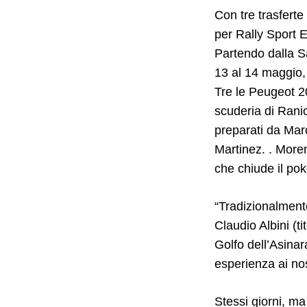
Con tre trasfert
per Rally Sport E
Partendo dalla Sa
13 al 14 maggio, 
Tre le Peugeot 2
scuderia di Rani
preparati da Ma
Martinez. . Moren
che chiude il pok
Search
for:
“Tradizionalment
Claudio Albini (t
Golfo dell’Asinar
esperienza ai nos
Stessi giorni, ma 