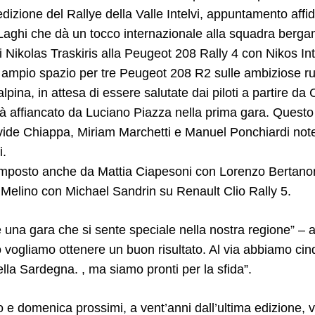
dizione del Rallye della Valle Intelvi, appuntamento affida
 Laghi che dà un tocco internazionale alla squadra berg
 Nikolas Traskiris alla Peugeot 208 Rally 4 con Nikos In
ampio spazio per tre Peugeot 208 R2 sulle ambiziose ruo
lpina, in attesa di essere salutate dai piloti a partire da 
rà affiancato da Luciano Piazza nella prima gara. Ques
ide Chiappa, Miriam Marchetti e Manuel Ponchiardi note
i.
omposto anche da Mattia Ciapesoni con Lorenzo Bertano
Melino con Michael Sandrin su Renault Clio Rally 5.
 è una gara che si sente speciale nella nostra regione” – 
o vogliamo ottenere un buon risultato. Al via abbiamo ci
della Sardegna. , ma siamo pronti per la sfida”.
to e domenica prossimi, a vent’anni dall’ultima edizione, 