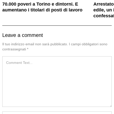
70.000 poveri a Torino e dintorni. E
Arrestato
aumentano i titolari di posti di lavoro
edile, un 
confessa
Leave a comment
Il tuo indirizzo email non sarà pubblicato.
I campi obbligatori sono
contrassegnati
*