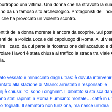
purtroppo una vittima. Una donna che ha stravolto la sua 
ano da un famoso sito archeologico. Protagonisti dell’inc
, che ha provocato un violento scontro.
dentità della donna morente è ancora da scoprire. Sul pos
genti della Polizia Locale del capoluogo di Roma. A lui v
ilire il caso, da qui parte la ricostruzione dell’accaduto e 
lare i lavori è stata chiusa al traffico la strada tra Viale
la.
ato vessato e minacciato dagli ultras: è dovuta intervenire
entato alla stazione di Milano: arrestato il responsabile
j è chiusa: “Ci sono i cinghiali”. Il dibattito si sta scalda
 sono stati rapinati a Roma Fiumicino: mortale… caffè in u
o Togliatti. Il semaforo non funziona, ma nasce un’idea