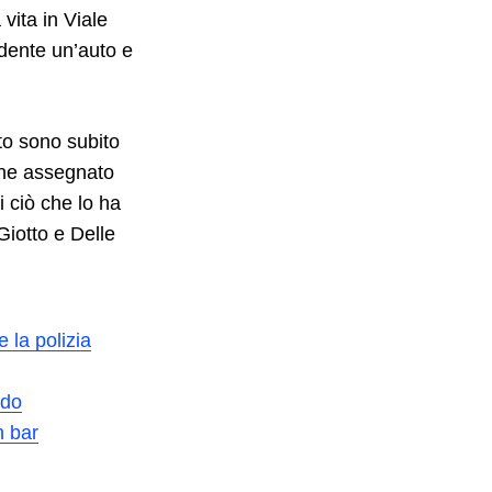
vita in Viale
idente un’auto e
to sono subito
iene assegnato
di ciò che lo ha
 Giotto e Delle
 la polizia
ndo
n bar