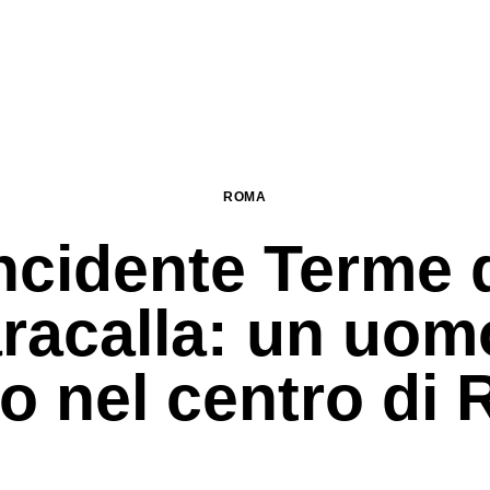
ROMA
ncidente Terme 
racalla: un uom
o nel centro di