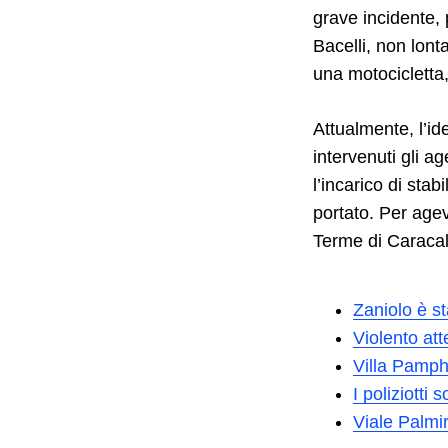
grave incidente, 
Bacelli, non lont
una motocicletta
Attualmente, l’i
intervenuti gli a
l’incarico di stab
portato. Per agevo
Terme di Caracal
Zaniolo è st
Violento att
Villa Pamphil
I poliziotti
Viale Palmir