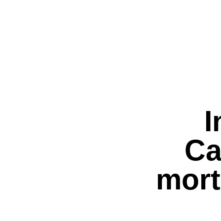
I
Ca
mort