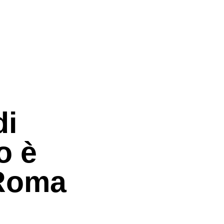
di
o è
 Roma