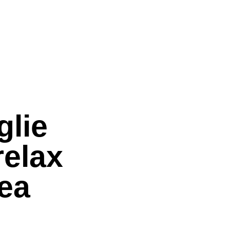
glie
relax
ea