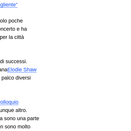
gliente”
Solo poche
oncerto e ha
er la città
ndi successi.
tana
Elodie Shaw
 palco diversi
olloquio
unque altro.
a sono una parte
on sono molto