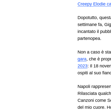
Creepy Elodie ca
Dopotutto, questa
settimane fa, Gig
incantato il pubb
partenopea.
Non a caso è stat
gara
, che è prop
2023
: Il 18 nove
ospiti al suo fian
Napoli rappresent
Rilasciata qualch
Canzoni come So
del mio cuore. H