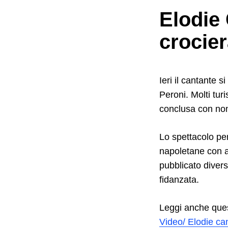
Elodie
crocier
Ieri il cantante 
Peroni. Molti turi
conclusa con non p
Lo spettacolo per
napoletane con a
pubblicato divers
fidanzata.
Leggi anche que
Video/ Elodie ca