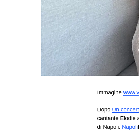
Immagine
www.ve
Dopo
Un concer
cantante Elodie 
di Napoli.
Napoli
Search
for: