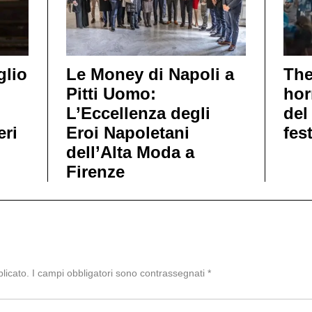
glio
Le Money di Napoli a
The 
Pitti Uomo:
hor
L’Eccellenza degli
del
eri
Eroi Napoletani
fes
dell’Alta Moda a
Firenze
licato.
I campi obbligatori sono contrassegnati
*