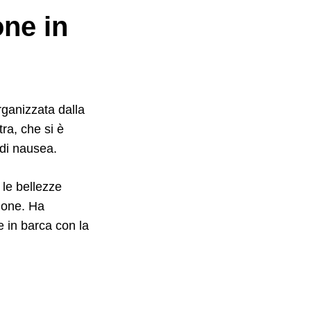
one in
rganizzata dalla
tra, che si è
e di nausea.
 le bellezze
none. Ha
e in barca con la