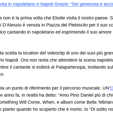
nta in napoletano e Napoli Grazie: “Sei generosa e acco
 non è la prima volta che Elodie visita il nostro paese. 
i D’Alessio è venuta in Piazza del Plebiscito per il suo c
lico cantando in napoletano ed esprimendo il suo amore p
a scelta la location del videoclip di uno dei suoi più gra
rio Napoli. Ora non resta che attendere la scena napole
mbre il cantante si esibirà al Palapartenopa, invitando sul
co.
a un punto di riferimento per il percorso musicale. UN’
C
e anno fa, in realtà ha detto: “Amo Pino Daniel più di chi
mething Will Come, When, e album come Bella ‘Mbrian
o pianto quando ho scoperto che è morto. Io “Di solito n