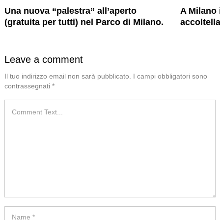
Una nuova “palestra” all’aperto
A Milano 
(gratuita per tutti) nel Parco di Milano.
accoltell
Leave a comment
Il tuo indirizzo email non sarà pubblicato.
I campi obbligatori sono
contrassegnati
*