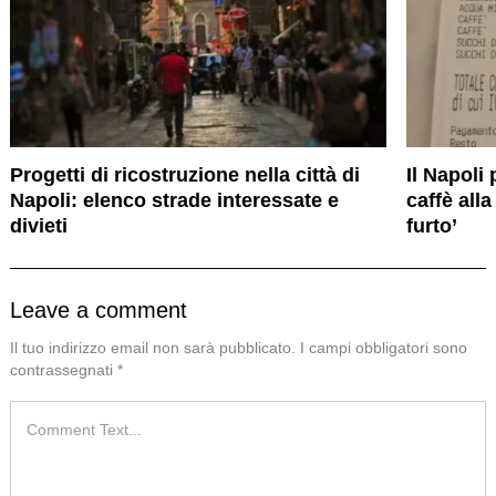
Progetti di ricostruzione nella città di
Il Napoli
Napoli: elenco strade interessate e
caffè all
divieti
furto’
Leave a comment
Il tuo indirizzo email non sarà pubblicato.
I campi obbligatori sono
contrassegnati
*