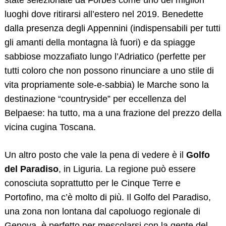
state selezionate da Forbes come uno dei migliori
luoghi dove ritirarsi all’estero nel 2019. Benedette
dalla presenza degli Appennini (indispensabili per tutti
gli amanti della montagna là fuori) e da spiagge
sabbiose mozzafiato lungo l’Adriatico (perfette per
tutti coloro che non possono rinunciare a uno stile di
vita propriamente sole-e-sabbia) le Marche sono la
destinazione “countryside” per eccellenza del
Belpaese: ha tutto, ma a una frazione del prezzo della
vicina cugina Toscana.
Un altro posto che vale la pena di vedere è il
Golfo
del Paradiso
, in Liguria. La regione può essere
conosciuta soprattutto per le Cinque Terre e
Portofino, ma c’è molto di più. Il Golfo del Paradiso,
una zona non lontana dal capoluogo regionale di
Genova, è perfetto per mescolarsi con la gente del