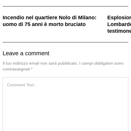
Incendio nel quartiere Nolo di Milano:
Esplosion
uomo di 75 anni è morto bruciato
Lombardo
testimon
Leave a comment
Il tuo indirizzo email non sarà pubblicato.
I campi obbligatori sono
contrassegnati
*