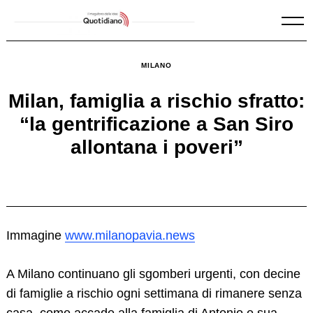
Skip
to
content
MILANO
Milan, famiglia a rischio sfratto:
“la gentrificazione a San Siro
allontana i poveri”
Immagine
www.milanopavia.news
A Milano continuano gli sgomberi urgenti, con decine
di famiglie a rischio ogni settimana di rimanere senza
casa, come accade alla famiglia di Antonio e sua