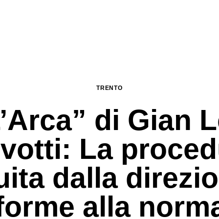
TRENTO
’Arca” di Gian 
votti: La proce
ita dalla direzi
forme alla norma