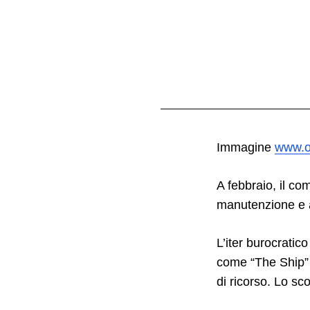
Immagine
www.og
A febbraio, il co
manutenzione e al
L’iter burocratic
Search
for:
come “The Ship” è
di ricorso. Lo sco