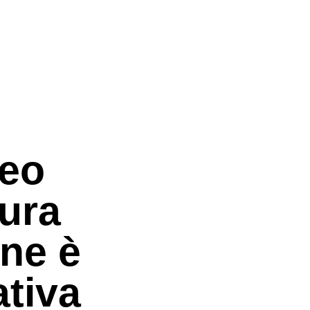
Leo
dura
one è
tiva