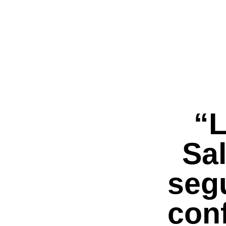
“L
Sal
segu
con