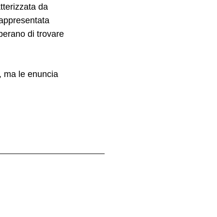
tterizzata da
 rappresentata
perano di trovare
i, ma le enuncia