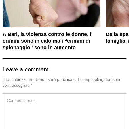
A Bari, la violenza contro le donne, i
Dalla spa
crimini sono in calo ma i “crimini di
famiglia,
spionaggio” sono in aumento
Leave a comment
Il tuo indirizzo email non sarà pubblicato.
I campi obbligatori sono
contrassegnati
*