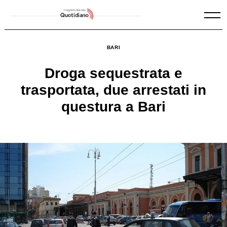
Skip
to
content
BARI
Droga sequestrata e
trasportata, due arrestati in
questura a Bari