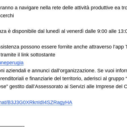
teranno a navigare nella rete delle attività produttive ea tr
 cerchi
nza è disponibile dal lunedì al venerdì dalle 9:00 alle 13:
ssistenza possono essere fornite anche attraverso l’a
 tramite il link sottostante
uneperugia
ni aziendali e annunci dall’organizzazione. Se vuoi infor
prenditoriali e finanziarie del territorio, aderisci al gruppo
ese” gestito dall’Assessorato ai Servizi alle Imprese del
inchat/B3J3G0XRknIdI4SZRagyHA
—————-