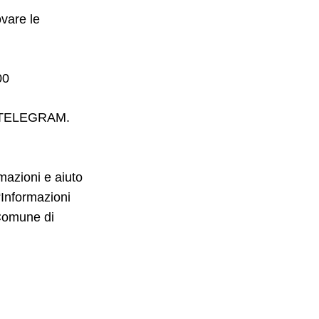
ovare le
00
pp TELEGRAM.
mazioni e aiuto
 “Informazioni
 Comune di