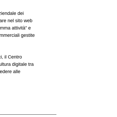
aziendale dei
gare nel sito web
amma attività” e
ommerciali gestite
, il Centro
tura digitale tra
cedere alle