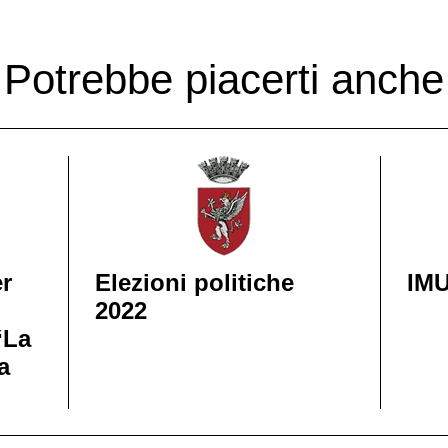
Potrebbe piacerti anche
er
Elezioni politiche
IMU
2022
“La
a