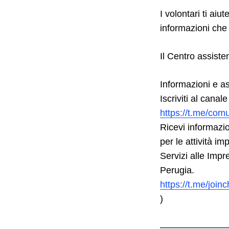
I volontari ti aiu
informazioni che
Il Centro assiste
Informazioni e a
Iscriviti al canale
https://t.me/com
Ricevi informazio
per le attività im
Servizi alle Impr
Perugia.
Search
https://t.me/jo
for:
)
———————