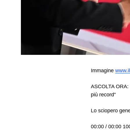
Immagine
www.il
ASCOLTA ORA: “”
più record”
Search
for:
Lo sciopero gene
00:00 / 00:00 1