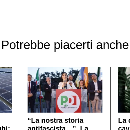
Potrebbe piacerti anche
“La nostra storia
La 
hi:
antifascista…”. La
cav