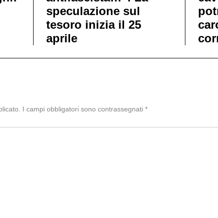
speculazione sul
pot
tesoro inizia il 25
car
aprile
corr
licato.
I campi obbligatori sono contrassegnati
*