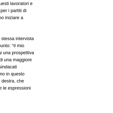
esti lavoratori e
r i partiti di
o iniziare a
stessa intervista
unto: “Il mio
ai una prospettiva
o di una maggiore
sindacati
ono in questo
i destra, che
e le espressioni