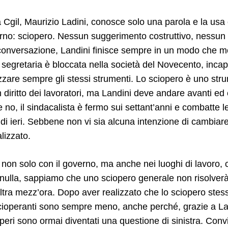
la Cgil, Maurizio Ladini, conosce solo una parola e la us
rno: sciopero. Nessun suggerimento costruttivo, nessun di
onversazione, Landini finisce sempre in un modo che mol
segretaria è bloccata nella società del Novecento, incap
izzare sempre gli stessi strumenti. Lo sciopero è uno str
diritto dei lavoratori, ma Landini deve andare avanti ed
e no, il sindacalista è fermo sui settant’anni e combatte le
 di ieri. Sebbene non vi sia alcuna intenzione di cambia
alizzato.
non solo con il governo, ma anche nei luoghi di lavoro, 
ulla, sappiamo che uno sciopero generale non risolverà t
ltra mezz’ora. Dopo aver realizzato che lo sciopero stesso
 scioperanti sono sempre meno, anche perché, grazie a Lad
ioperi sono ormai diventati una questione di sinistra. Convi