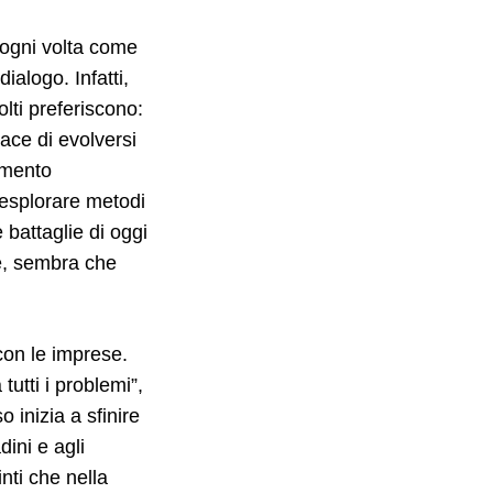
a ogni volta come
alogo. Infatti,
ti preferiscono:
ace di evolversi
umento
 esplorare metodi
 battaglie di oggi
re, sembra che
con le imprese.
utti i problemi”,
 inizia a sfinire
ini e agli
nti che nella