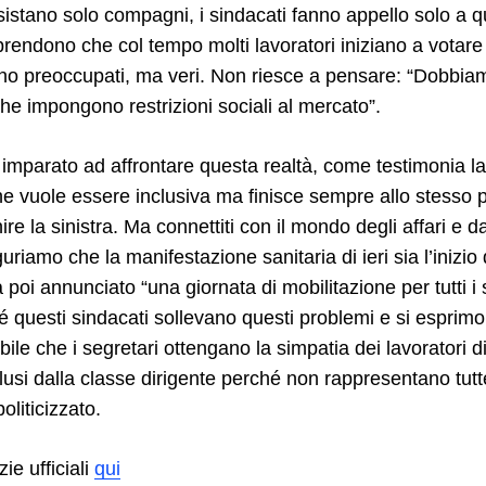
istano solo compagni, i sindacati fanno appello solo a qu
endono che col tempo molti lavoratori iniziano a votare pe
no preoccupati, ma veri. Non riesce a pensare: “Dobbiam
he impongono restrizioni sociali al mercato”.
imparato ad affrontare questa realtà, come testimonia la 
e vuole essere inclusiva ma finisce sempre allo stesso p
re la sinistra. Ma connettiti con il mondo degli affari e d
guriamo che la manifestazione sanitaria di ieri sia l’inizi
 poi annunciato “una giornata di mobilitazione per tutti i 
é questi sindacati sollevano questi problemi e si esprim
le che i segretari ottengano la simpatia dei lavoratori d
usi dalla classe dirigente perché non rappresentano tutt
politicizzato.
zie ufficiali
qui