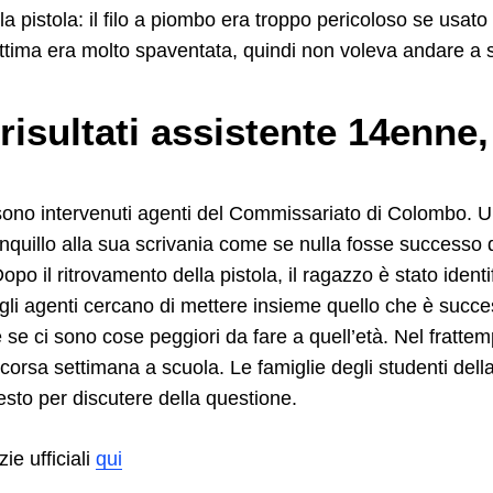
lla pistola: il filo a piombo era troppo pericoloso se usato
ittima era molto spaventata, quindi non voleva andare a 
risultati assistente 14enne,
 sono intervenuti agenti del Commissariato di Colombo. 
anquillo alla sua scrivania come se nulla fosse success
opo il ritrovamento della pistola, il ragazzo è stato identi
 gli agenti cercano di mettere insieme quello che è succ
 se ci sono cose peggiori da fare a quell’età. Nel fratte
 scorsa settimana a scuola. Le famiglie degli studenti dell
sto per discutere della questione.
zie ufficiali
qui