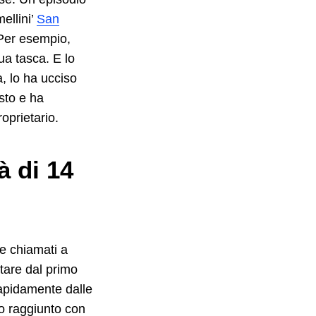
ellini’
San
. Per esempio,
ua tasca. E lo
a, lo ha ucciso
sto e ha
oprietario.
à di 14
e chiamati a
tare dal primo
rapidamente dalle
to raggiunto con