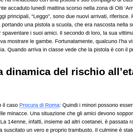
te accaduto lunedì mattina scorso nella zona di Oiti ‘Arm
ggi principali, “Leggo”, sono due nuovi arrivati, riferisce
 portando una pistola a scuola, che era nascosta nella s
spaventare i suoi amici. Il secondo di loro, la sua vittim
va mostrare le gambe. Fortunatamente, qualcuno l’ha vi
zia. Quando arriva in classe vede che la pistola è con il pr
la dinamica del rischio all’et
o il caso
Procura di Roma
: Quindi i minori possono esser
lle minacce. Una situazione che gli amici devono soppor
 La 14enne, infatti, insieme ad altri coetanei, è passata 
 ha suscitato un vero e proprio trambusto. Il culmine è sta