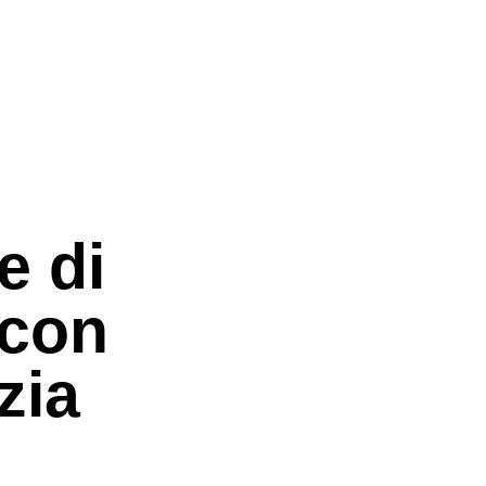
e di
 con
zia