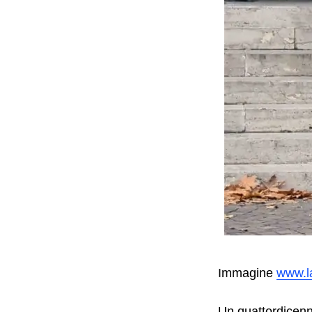
Search
for:
Immagine
www.l
Un quattordicenn