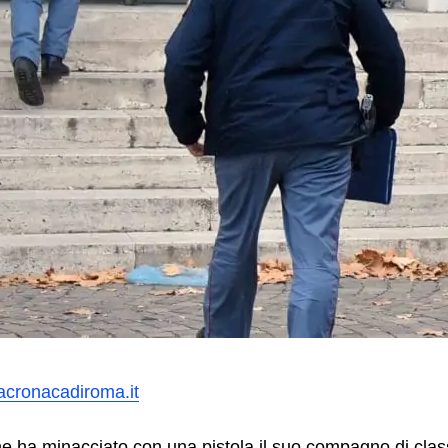
acronacadiroma.it
e ha minacciato con una pistola il suo compagno di clas