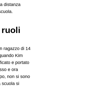
 a distanza
scuola.
 ruoli
Un ragazzo di 14
o quando Kim
ficato e portato
esso e ora
mpo, non si sono
a scuola si