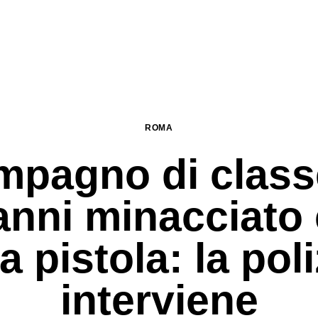
ROMA
pagno di class
anni minacciato
a pistola: la poli
interviene