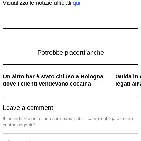
Visualizza le notizie ufficiali
qui
Potrebbe piacerti anche
Un altro bar è stato chiuso a Bologna,
Guida in 
dove i clienti vendevano cocaina
legati all
Leave a comment
Il tuo indirizzo email non sarà pubblicato.
I campi obbligatori sono
contrassegnati
*