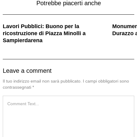
Potrebbe piacerti anche
Lavori Pubblici: Buono per la
Monument
ricostruzione di Piazza Minolli a
Durazzo 
Sampierdarena
Leave a comment
Il tuo indirizzo email non sarà pubblicato.
I campi obbligatori sono
contrassegnati
*