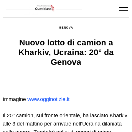
Skip
to
content
GENOVA
Nuovo lotto di camion a
Kharkiv, Ucraina: 20° da
Genova
Immagine
www.ogginotizie.it
Il 20° camion, sul fronte orientale, ha lasciato Kharkiv
alle 3 del mattino per arrivare nell’Ucraina dilaniata
dalla guerra. Trentatré pallet di generi di prima