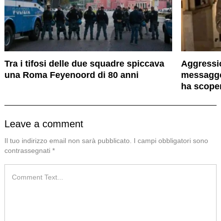
Tra i tifosi delle due squadre spiccava
Aggressi
una Roma Feyenoord di 80 anni
messagge
ha scope
Leave a comment
Il tuo indirizzo email non sarà pubblicato.
I campi obbligatori sono
contrassegnati
*